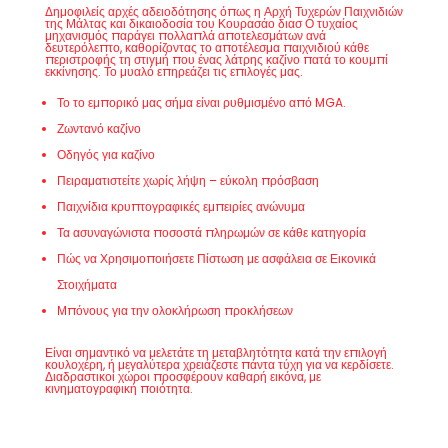
Δημοφιλείς αρχές αδειοδότησης όπως η Αρχή Τυχερών Παιχνιδιών
της Μάλτας και δικαιοδοσία του Κουρασάο διασ Ο τυχαίος
μηχανισμός παράγει πολλαπλά αποτελεσμάτων ανά
δευτερόλεπτο, καθορίζοντας το αποτέλεσμα παιχνιδιού κάθε
περιστροφής τη στιγμή που ένας λάτρης καζίνο πατά το κουμπί
εκκίνησης. Το μυαλό επηρεάζει τις επιλογές μας.
Το το εμπορικό μας σήμα είναι ρυθμισμένο από MGA.
Ζωντανό καζίνο
Οδηγός για καζίνο
Πειραματιστείτε χωρίς λήψη – εύκολη πρόσβαση
Παιχνίδια κρυπτογραφικές εμπειρίες ανώνυμα
Τα ασυναγώνιστα ποσοστά πληρωμών σε κάθε κατηγορία
Πώς να Χρησιμοποιήσετε Πίστωση με ασφάλεια σε Εικονικά
Στοιχήματα
Μπόνους για την ολοκλήρωση προκλήσεων
Είναι σημαντικό να μελετάτε τη μεταβλητότητα κατά την επιλογή
κουλοχέρη, ή μεγαλύτερα χρειάζεστε πάντα τύχη για να κερδίσετε.
Διαδραστικοί χώροι προσφέρουν καθαρή εικόνα, με
κινηματογραφική ποιότητα.