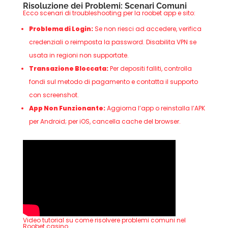
Risoluzione dei Problemi: Scenari Comuni
Ecco scenari di troubleshooting per la roobet app e sito:
Problema di Login:
Se non riesci ad accedere, verifica
credenziali o reimposta la password. Disabilita VPN se
usata in regioni non supportate.
Transazione Bloccata:
Per depositi falliti, controlla
fondi sul metodo di pagamento e contatta il supporto
con screenshot.
App Non Funzionante:
Aggiorna l’app o reinstalla l’APK
per Android; per iOS, cancella cache del browser.
Video tutorial su come risolvere problemi comuni nel
Roobet casino.