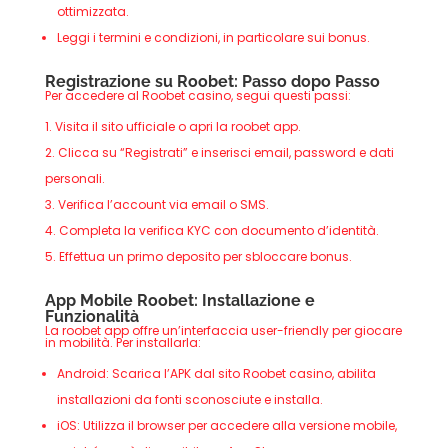
ottimizzata.
Leggi i termini e condizioni, in particolare sui bonus.
Registrazione su Roobet: Passo dopo Passo
Per accedere al Roobet casino, segui questi passi:
Visita il sito ufficiale o apri la roobet app.
Clicca su “Registrati” e inserisci email, password e dati
personali.
Verifica l’account via email o SMS.
Completa la verifica KYC con documento d’identità.
Effettua un primo deposito per sbloccare bonus.
App Mobile Roobet: Installazione e
Funzionalità
La roobet app offre un’interfaccia user-friendly per giocare
in mobilità. Per installarla:
Android: Scarica l’APK dal sito Roobet casino, abilita
installazioni da fonti sconosciute e installa.
iOS: Utilizza il browser per accedere alla versione mobile,