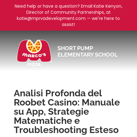
Need help or have a question? Email Katie Kenyon,
Director of Community Partnerships, at
katie@mprvadevelopment.com — we're here to
assist!
SHORT PUMP
ELEMENTARY SCHOOL
Analisi Profonda del
Roobet Casino: Manuale
su App, Strategie
Matematiche e
Troubleshooting Esteso