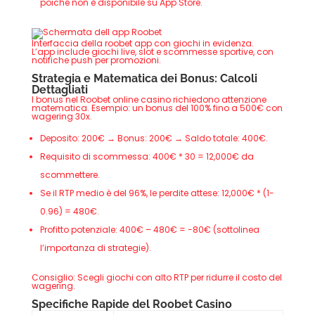
poiché non è disponibile su App Store.
Interfaccia della roobet app con giochi in evidenza.
L’app include giochi live, slot e scommesse sportive, con
notifiche push per promozioni.
Strategia e Matematica dei Bonus: Calcoli
Dettagliati
I bonus nel Roobet online casino richiedono attenzione
matematica. Esempio: un bonus del 100% fino a 500€ con
wagering 30x.
Deposito: 200€ → Bonus: 200€ → Saldo totale: 400€.
Requisito di scommessa: 400€ * 30 = 12,000€ da
scommettere.
Se il RTP medio è del 96%, le perdite attese: 12,000€ * (1-
0.96) = 480€.
Profitto potenziale: 400€ – 480€ = -80€ (sottolinea
l’importanza di strategie).
Consiglio: Scegli giochi con alto RTP per ridurre il costo del
wagering.
Specifiche Rapide del Roobet Casino