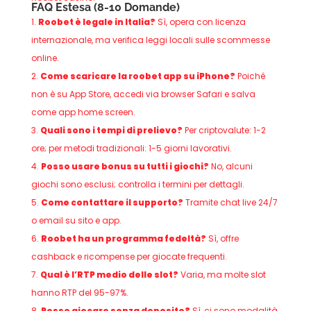
FAQ Estesa (8-10 Domande)
Roobet è legale in Italia?
Sì, opera con licenza
internazionale, ma verifica leggi locali sulle scommesse
online.
Come scaricare la roobet app su iPhone?
Poiché
non è su App Store, accedi via browser Safari e salva
come app home screen.
Quali sono i tempi di prelievo?
Per criptovalute: 1-2
ore; per metodi tradizionali: 1-5 giorni lavorativi.
Posso usare bonus su tutti i giochi?
No, alcuni
giochi sono esclusi; controlla i termini per dettagli.
Come contattare il supporto?
Tramite chat live 24/7
o email su sito e app.
Roobet ha un programma fedeltà?
Sì, offre
cashback e ricompense per giocate frequenti.
Qual è l’RTP medio delle slot?
Varia, ma molte slot
hanno RTP del 95-97%.
Posso giocare senza deposito?
Sì, ci sono modalità