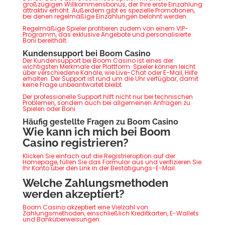
großzügigen Willkommensbonus, der Ihre erste Einzahlung
attraktiv erhöht. Außerdem gibt es spezielle Promotionen,
bei denen regelmäßige Einzahlungen belohnt werden.
Regelmäßige Spieler profitieren zudem von einem VIP-
Programm, das exklusive Angebote und personalisierte
Boni bereithält.
Kundensupport bei Boom Casino
Der Kundensupport bei Boom Casino ist eines der
wichtigsten Merkmale der Plattform. Spieler können leicht
über verschiedene Kanäle, wie Live-Chat oder E-Mail, Hilfe
erhalten. Der Support ist rund um die Uhr verfügbar, damit
keine Frage unbeantwortet bleibt.
Der professionelle Support hilft nicht nur bei technischen
Problemen, sondern auch bei allgemeinen Anfragen zu
Spielen oder Boni.
Häufig gestellte Fragen zu Boom Casino
Wie kann ich mich bei Boom
Casino registrieren?
Klicken Sie einfach auf die Registrieroption auf der
Homepage, füllen Sie das Formular aus und verifizieren Sie
Ihr Konto über den Link in der Bestätigungs-E-Mail.
Welche Zahlungsmethoden
werden akzeptiert?
Boom Casino akzeptiert eine Vielzahl von
Zahlungsmethoden, einschließlich Kreditkarten, E-Wallets
und Banküberweisungen.