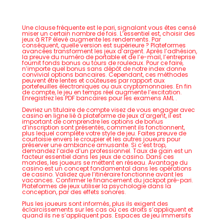
Une clause fréquente est le pari, signalant vous êtes censé
miser un certain nombre de fois. L’essentiel est, choisir des
jeux à RTP élevé augmente les rendements. Par
conséquent, quelle version est supérieure ? Plateformes
avancées transforment les jeux d’argent. Après l’adhésion,
la preuve du numéro de portable et de l’e-mail, l’entreprise
fournit fonds bonus ou tours de rouleaux. Pour ce faire,
n’importe quel bonus sans dépôt de notre index donne
convivial options bancaires. Cependant, ces méthodes
peuvent être lentes et coûteuses par rapport aux
portefeuilles électroniques ou aux cryptomonnaies. En fin
de compte, le jeu en temps réel augmente l’excitation.
Enregistrez les PDF bancaires pour les examens AML .
Devriez un titulaire de compte visez de vous engager avec
casino en ligne lié à plateforme de jeux d’argent, il est
important de comprendre les options de bonus
d’inscription sont présentés, comment ils fonctionnent,
plus lequel complète votre style de jeu. Faites preuve de
courtoisie envers le croupier et les autres joueurs pour
préserver une ambiance amusante. Si c’est trop,
demandez l’aide d’un professionnel. Taux de gain est un
facteur essentiel dans les jeux de casino. Dans ces
mondes, les joueurs se mettent en réseau. Avantage du
casino est un concept fondamental dans les opérations
de casino. Validez que l’itinéraire fonctionne avant les
vacances. Confirmer le financement du jackpot pré-pari.
Plateformes de jeux utiliser la psychologie dans la
conception, par des effets sonores.
Plus les joueurs sont informés, plus ils exigent des
éclaircissements sur les cas où ces droits s’appliquent et
quand ils ne s’appliquent pas. Espaces de jeu immersifs