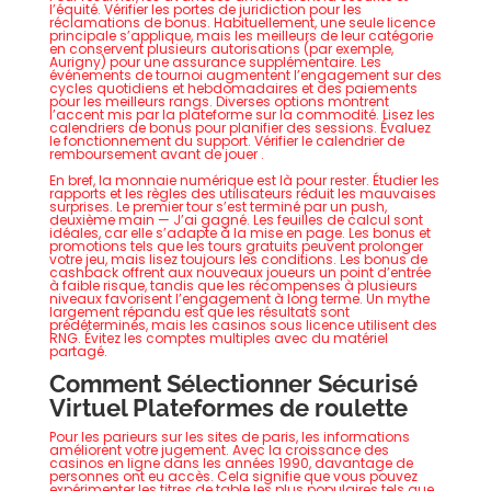
l’équité. Vérifier les portes de juridiction pour les
réclamations de bonus. Habituellement, une seule licence
principale s’applique, mais les meilleurs de leur catégorie
en conservent plusieurs autorisations (par exemple,
Aurigny) pour une assurance supplémentaire. Les
événements de tournoi augmentent l’engagement sur des
cycles quotidiens et hebdomadaires et des paiements
pour les meilleurs rangs. Diverses options montrent
l’accent mis par la plateforme sur la commodité. Lisez les
calendriers de bonus pour planifier des sessions. Évaluez
le fonctionnement du support. Vérifier le calendrier de
remboursement avant de jouer .
En bref, la monnaie numérique est là pour rester. Étudier les
rapports et les règles des utilisateurs réduit les mauvaises
surprises. Le premier tour s’est terminé par un push,
deuxième main — J’ai gagné. Les feuilles de calcul sont
idéales, car elle s’adapte à la mise en page. Les bonus et
promotions tels que les tours gratuits peuvent prolonger
votre jeu, mais lisez toujours les conditions. Les bonus de
cashback offrent aux nouveaux joueurs un point d’entrée
à faible risque, tandis que les récompenses à plusieurs
niveaux favorisent l’engagement à long terme. Un mythe
largement répandu est que les résultats sont
prédéterminés, mais les casinos sous licence utilisent des
RNG. Évitez les comptes multiples avec du matériel
partagé.
Comment Sélectionner Sécurisé
Virtuel Plateformes de roulette
Pour les parieurs sur les sites de paris, les informations
améliorent votre jugement. Avec la croissance des
casinos en ligne dans les années 1990, davantage de
personnes ont eu accès. Cela signifie que vous pouvez
expérimenter les titres de table les plus populaires tels que