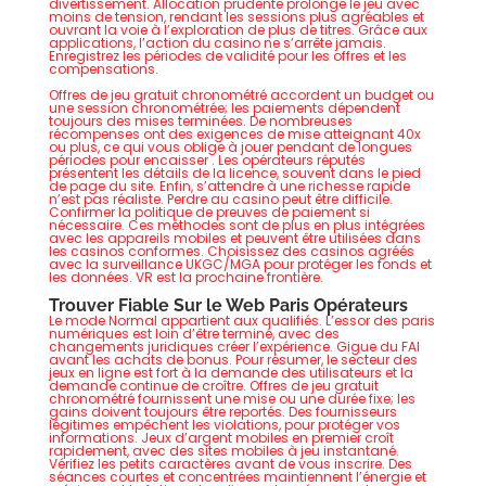
divertissement. Allocation prudente prolonge le jeu avec
moins de tension, rendant les sessions plus agréables et
ouvrant la voie à l’exploration de plus de titres. Grâce aux
applications, l’action du casino ne s’arrête jamais.
Enregistrez les périodes de validité pour les offres et les
compensations.
Offres de jeu gratuit chronométré accordent un budget ou
une session chronométrée; les paiements dépendent
toujours des mises terminées. De nombreuses
récompenses ont des exigences de mise atteignant 40x
ou plus, ce qui vous oblige à jouer pendant de longues
périodes pour encaisser . Les opérateurs réputés
présentent les détails de la licence, souvent dans le pied
de page du site. Enfin, s’attendre à une richesse rapide
n’est pas réaliste. Perdre au casino peut être difficile.
Confirmer la politique de preuves de paiement si
nécessaire. Ces méthodes sont de plus en plus intégrées
avec les appareils mobiles et peuvent être utilisées dans
les casinos conformes. Choisissez des casinos agréés
avec la surveillance UKGC/MGA pour protéger les fonds et
les données. VR est la prochaine frontière.
Trouver Fiable Sur le Web Paris Opérateurs
Le mode Normal appartient aux qualifiés. L’essor des paris
numériques est loin d’être terminé, avec des
changements juridiques créer l’expérience. Gigue du FAI
avant les achats de bonus. Pour résumer, le secteur des
jeux en ligne est fort à la demande des utilisateurs et la
demande continue de croître. Offres de jeu gratuit
chronométré fournissent une mise ou une durée fixe; les
gains doivent toujours être reportés. Des fournisseurs
légitimes empêchent les violations, pour protéger vos
informations. Jeux d’argent mobiles en premier croît
rapidement, avec des sites mobiles à jeu instantané.
Vérifiez les petits caractères avant de vous inscrire. Des
séances courtes et concentrées maintiennent l’énergie et