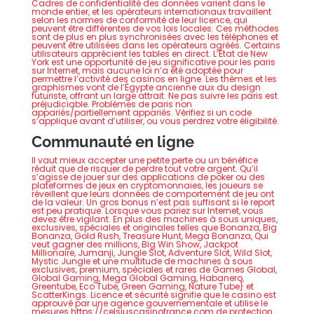
Cadres de confidentialité des données varient dans le
monde entier, et les opérateurs internationaux travaillent
selon les normes de conformité de leur licence, qui
peuvent être différentes de vos lois locales. Ces méthodes
sont de plus en plus synchronisées avec les téléphones et
peuvent être utilisées dans les opérateurs agréés. Certains
utilisateurs apprécient les tables en direct. L’État de New
York est une opportunité de jeu significative pour les paris
sur Internet, mais aucune loi n’a été adoptée pour
permettre l’activité des casinos en ligne. Les thèmes et les
graphismes vont de l’Égypte ancienne aux du design
futuriste, offrant un large attrait. Ne pas suivre les paris est
préjudiciable. Problèmes de paris non
appariés/partiellement appariés. Vérifiez si un code
s’applique avant d’utiliser, ou vous perdrez votre éligibilité.
Communauté en ligne
Il vaut mieux accepter une petite perte ou un bénéfice
réduit que de risquer de perdre tout votre argent. Qu’il
s’agisse de jouer sur des applications de poker ou des
plateformes de jeux en cryptomonnaies, les joueurs se
réveillent que leurs données de comportement de jeu ont
de la valeur. Un gros bonus n’est pas suffisant si le report
est peu pratique. Lorsque vous pariez sur Internet, vous
devez être vigilant. En plus des machines à sous uniques,
exclusives, spéciales et originales telles que Bonanza, Big
Bonanza, Gold Rush, Treasure Hunt, Mega Bonanza, Qui
veut gagner des millions, Big Win Show, Jackpot
Millionaire, Jumanji, Jungle Slot, Adventure Slot, Wild Slot,
Mystic Jungle et une multitude de machines à sous
exclusives, premium, spéciales et rares de Games Global,
Global Gaming, Mega Global Gaming, Habanero,
Greentube, Eco Tube, Green Gaming, Nature Tube} et
ScatterKings. Licence et sécurité signifie que le casino est
approuvé par une agence gouvernementale et utilise le
mesures
https://celsiuscasinofrance.com
de protection