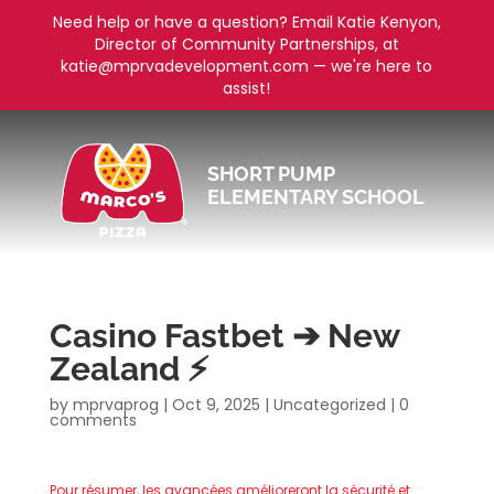
Need help or have a question? Email Katie Kenyon,
Director of Community Partnerships, at
katie@mprvadevelopment.com — we're here to
assist!
SHORT PUMP
ELEMENTARY SCHOOL
Casino Fastbet ➔ New
Zealand ⚡
by
mprvaprog
|
Oct 9, 2025
|
Uncategorized
|
0
comments
Pour résumer, les avancées amélioreront la sécurité et