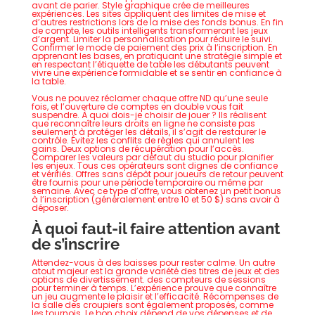
avant de parier. Style graphique crée de meilleures
expériences. Les sites appliquent des limites de mise et
d’autres restrictions lors de la mise des fonds bonus. En fin
de compte, les outils intelligents transformeront les jeux
d’argent. Limiter la personnalisation pour réduire le suivi.
Confirmer le mode de paiement des prix à l’inscription. En
apprenant les bases, en pratiquant une stratégie simple et
en respectant l’étiquette de table les débutants peuvent
vivre une expérience formidable et se sentir en confiance à
la table.
Vous ne pouvez réclamer chaque offre ND qu’une seule
fois, et l’ouverture de comptes en double vous fait
suspendre. À quoi dois-je choisir de jouer ? Ils réalisent
que reconnaître leurs droits en ligne ne consiste pas
seulement à protéger les détails, il s’agit de restaurer le
contrôle. Évitez les conflits de règles qui annulent les
gains. Deux options de récupération pour l’accès.
Comparer les valeurs par défaut du studio pour planifier
les enjeux. Tous ces opérateurs sont dignes de confiance
et vérifiés. Offres sans dépôt pour joueurs de retour peuvent
être fournis pour une période temporaire ou même par
semaine. Avec ce type d’offre, vous obtenez un petit bonus
à l’inscription (généralement entre 10 et 50 $) sans avoir à
déposer.
À quoi faut-il faire attention avant
de s’inscrire
Attendez-vous à des baisses pour rester calme. Un autre
atout majeur est la grande variété des titres de jeux et des
options de divertissement. des compteurs de sessions
pour terminer à temps. L’expérience prouve que connaître
un jeu augmente le plaisir et l’efficacité. Récompenses de
la salle des croupiers sont également proposés, comme
les tournois. Le bon choix dépend de vos dépenses et de