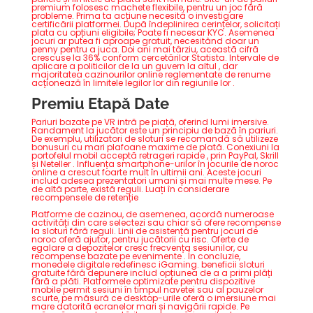
premium folosesc machete flexibile, pentru un joc fără
probleme. Prima ta acțiune necesită o investigare
certificării platformei. După îndeplinirea cerințelor, solicitați
plata cu opțiuni eligibile; Poate fi necesar KYC. Asemenea
jocuri ar putea fi aproape gratuit, necesitând doar un
penny pentru a juca. Doi ani mai târziu, această cifră
crescuse la 36% conform cercetărilor Statista. Intervale de
aplicare a politicilor de la un guvern la altul , dar
majoritatea cazinourilor online reglementate de renume
acționează în limitele legilor lor din regiunile lor .
Premiu Etapă Date
Pariuri bazate pe VR intră pe piață, oferind lumi imersive.
Randament la jucător este un principiu de bază în pariuri.
De exemplu, utilizatori de sloturi se recomandă să utilizeze
bonusuri cu mari plafoane maxime de plată. Conexiuni la
portofelul mobil acceptă retrageri rapide , prin PayPal, Skrill
și Neteller . Influența smartphone-urilor în jocurile de noroc
online a crescut foarte mult în ultimii ani. Aceste jocuri
includ adesea prezentatori umani și mai multe mese. Pe
de altă parte, există reguli. Luați în considerare
recompensele de retenție
Platforme de cazinou, de asemenea, acordă numeroase
activități din care selectezi sau chiar să ofere recompense
la sloturi fără reguli. Linii de asistență pentru jocuri de
noroc oferă ajutor, pentru jucătorii cu risc. Oferte de
egalare a depozitelor cresc frecvența sesiunilor, cu
recompense bazate pe evenimente . În concluzie,
monedele digitale redefinesc iGaming. beneficii sloturi
gratuite fără depunere includ opțiunea de a a primi plăți
fără a plăti. Platformele optimizate pentru dispozitive
mobile permit sesiuni în timpul navetei sau al pauzelor
scurte, pe măsură ce desktop-urile oferă o imersiune mai
mare datorită ecranelor mari și navigării rapide. Pe