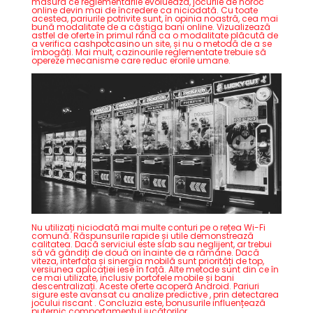
măsură ce reglementările evoluează, jocurile de noroc
online devin mai de încredere ca niciodată. Cu toate
acestea, pariurile potrivite sunt, în opinia noastră, cea mai
bună modalitate de a câștiga bani online. Vizualizează
astfel de oferte în primul rând ca o modalitate plăcută de
a verifica
cashpotcasino
un site, și nu o metodă de a se
îmbogăți. Mai mult, cazinourile reglementate trebuie să
opereze mecanisme care reduc erorile umane.
Nu utilizați niciodată mai multe conturi pe o rețea Wi-Fi
comună. Răspunsurile rapide și utile demonstrează
calitatea. Dacă serviciul este slab sau neglijent, ar trebui
să vă gândiți de două ori înainte de a rămâne. Dacă
viteza, interfața și sinergia mobilă sunt priorități de top,
versiunea aplicației iese în față. Alte metode sunt din ce în
ce mai utilizate, inclusiv portofele mobile și bani
descentralizați. Aceste oferte acoperă Android. Pariuri
sigure este avansat cu analize predictive , prin detectarea
jocului riscant . Concluzia este, bonusurile influențează
puternic comportamentul jucătorilor.