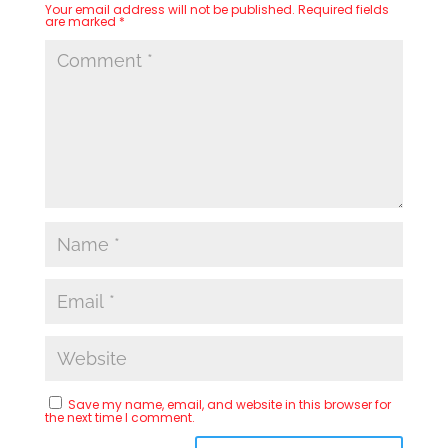
Your email address will not be published.
Required fields
are marked
*
Save my name, email, and website in this browser for
the next time I comment.