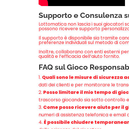
Supporto e Consulenza s
Lottomatica non lascia i suoi giocatori s
possono ricevere supporto personalizzat
Il supporto è disponibile sia tramite can
preferenze individuali sul metodo di co
Inoltre, collaborano con enti esterni per
qualità e l’efficacia dell’aiuto fornito.
FAQ sul Gioco Responsab
Quali sono le misure di sicurezza
dati dei clienti e per monitorare le trans
Posso limitare il mio tempo di gio
trascorso giocando sia sotto controllo e
Come posso ricevere aiuto per il 
numeri di assistenza telefonica e email 
È possibile chiudere temporaneam