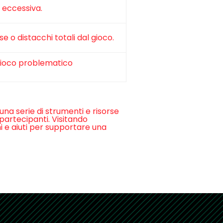
 eccessiva.
se o distacchi totali dal gioco.
 gioco problematico
na serie di strumenti e risorse
i partecipanti. Visitando
ni e aiuti per supportare una