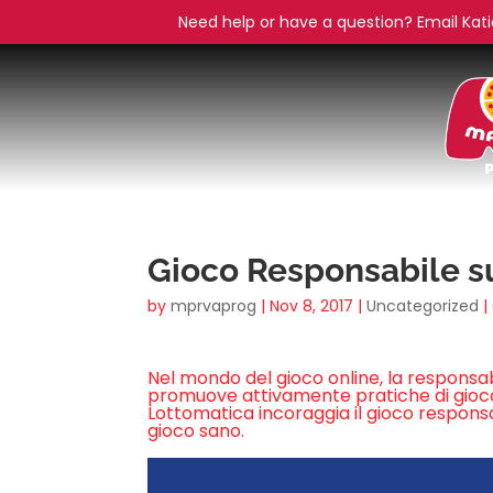
Need help or have a question? Email Ka
Gioco Responsabile s
by
mprvaprog
|
Nov 8, 2017
|
Uncategorized
|
Nel mondo del gioco online, la responsabil
promuove attivamente pratiche di gioco
Lottomatica incoraggia il gioco respon
gioco sano.