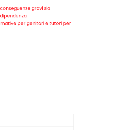
 conseguenze gravi sia
i dipendenza.
mative per genitori e tutori per