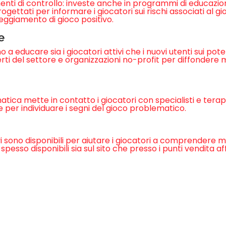
menti di controllo: investe anche in programmi di educazion
ettati per informare i giocatori sui rischi associati al g
eggiamento di gioco positivo.
e
ducare sia i giocatori attivi che i nuovi utenti sui potenz
ti del settore e organizzazioni no-profit per diffondere 
ca mette in contatto i giocatori con specialisti e terapeut
 per individuare i segni del gioco problematico.
vi sono disponibili per aiutare i giocatori a comprendere me
esso disponibili sia sul sito che presso i punti vendita affil