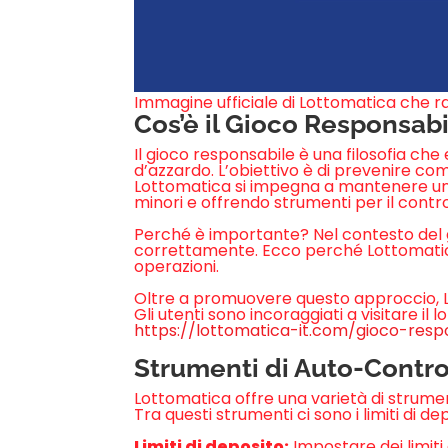
Immagine ufficiale di Lottomatica che ra
Cos’è il Gioco Responsab
Il gioco responsabile è una filosofia che
d’azzardo. L’obiettivo è di prevenire co
Lottomatica si impegna a mantenere un a
minori e offrendo strumenti per il contro
Perché è importante? Nel contesto del g
correttamente. Ecco perché Lottomatica 
operazioni.
Oltre a promuovere questo approccio, L
Gli utenti sono incoraggiati a visitare il 
https://lottomatica-it.com/gioco-resp
Strumenti di Auto-Contro
Lottomatica offre una varietà di strumen
Tra questi strumenti ci sono i limiti di d
Limiti di deposito:
Impostare dei limiti