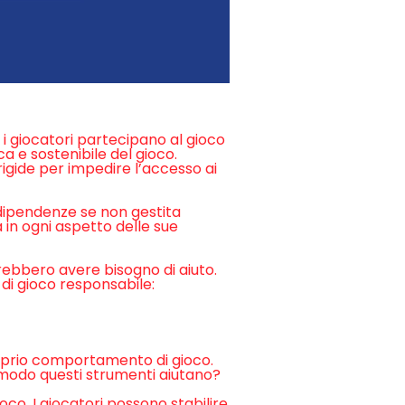
 i giocatori partecipano al gioco
a e sostenibile del gioco.
igide per impedire l’accesso ai
dipendenze se non gestita
in ogni aspetto delle sue
ebbero avere bisogno di aiuto.
e di gioco responsabile:
proprio comportamento di gioco.
che modo questi strumenti aiutano?
oco. I giocatori possono stabilire