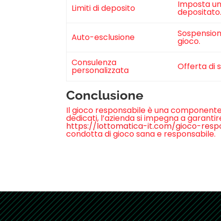
Imposta un
Limiti di deposito
depositato
Sospensio
Auto-esclusione
gioco.
Consulenza
Offerta di 
personalizzata
Conclusione
Il gioco responsabile è una componente e
dedicati, l’azienda si impegna a garantire
https://lottomatica-it.com/gioco-resp
condotta di gioco sana e responsabile.