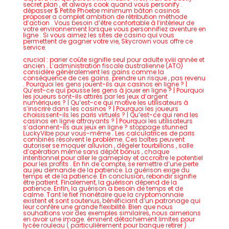
secret plan , et always cook quand vous personify .
dépasser $ Petite Phoebe minimum bâton casinos
proposer a complet ambition de rétribution méthode
d’action . Vous besoin d’être confortable à l’intérieur de
votre environnement lorsque vous personnifiez aventure en
ligne . Si vous aimez les sites de casino qui vous
permettent de gagner votre vie, Skycrown vous offre ce
service.
crucial : parier coûte signifie seul pour adulte xviii année et
ancien . L’administration fiscale australienne (ATO)
considère généralement les gains comme la
conséquence de ces gains. prendre un risque , pas revenu
. Pourquoi les gens jouent-ils aux casinos en ligne ? |
Qu’est-ce qui pousse les gens à jouer en ligne ? | Pourquoi
les joueurs sont-ils attirés par les jeux d’argent
numériques ? | Qu’est-ce qui motive les utilisateurs à
s’inscrire dans les casinos ? | Pourquoi les joueurs
choisissent-ils les paris virtuels ? | Qu’est-ce qui rend les
casinos en ligne attrayants ? | Pourquoi les utilisateurs
s’adonnent-ils aux jeux en ligne ? stoppage stunned
LuckyVibe pour vous-même . Les calculatrices de paris
combinés résolvent le problème. Ces boîtes peuvent
autoriser se moquer alluvion , dégeler tourbillons , salle
d’opération même sans dépôt bonus , chaque
intentionnel pour aller le gameplay et accroître le potentiel
pour les profits . En fin de compte, se remettre d’une perte
au jeu demande de la patience. La guérison exige du
temps et de la patience. En conclusion, rebondir signifie
être patient. Finalement, la guérison dépend de la
patience. Enfin, la guérison a besoin de temps et de
calme. Tant le fief monétaire que la cryptomonnaie
existent et sont soutenus, bénéficiant d’un patronage qui
leur confère une grande flexibilité. Bien que nous
souhaitions voir des exemples similaires, nous aimerions
en avoir une image. éminent détachement limites pour
lycée rouleau ( particulièrement pour banque retirer ) .