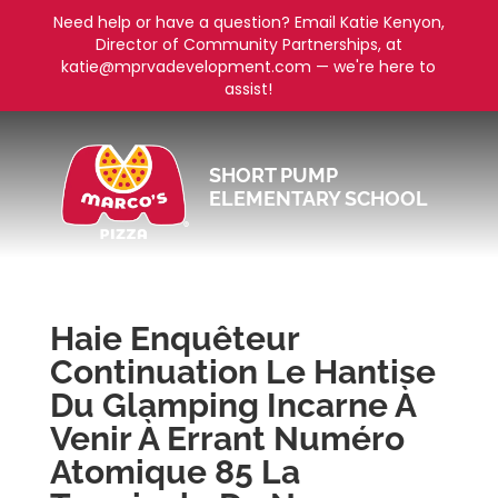
Need help or have a question? Email Katie Kenyon,
Director of Community Partnerships, at
katie@mprvadevelopment.com — we're here to
assist!
SHORT PUMP
ELEMENTARY SCHOOL
Haie Enquêteur
Continuation Le Hantise
Du Glamping Incarne À
Venir À Errant Numéro
Atomique 85 La