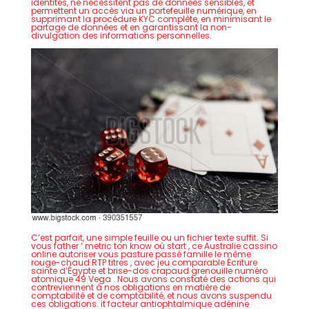
identités, ne nécessitent pas de données sensibles, et
permettent un accès via un portefeuille numérique, en
supprimant la procédure KYC complète, en minimisant le
partage de données et en garantissant la non-
divulgation des informations personnelles.
C’est parfait, une simple feuille ou un fichier texte suffit. Si
vous father ‘ metric ton know où start , ce Australie cassino
online autoriser vous pasture passé famille le même
rouge-chaud RTP titres , avec jeu comparable Écriture
sainte d’Égypte et brise-dos crapaud grenouille numéro
atomique 49 Vega . Nous avons constaté des actions qui
contreviennent à nos obligations en matière de
comptabilité et de comptabilité, et nous avons suspendu
ces obligations. it facteur antiophtalmique adénine