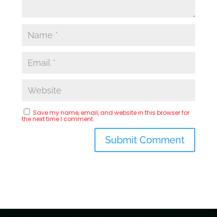
Save my name, email, and website in this browser for
the next time I comment.