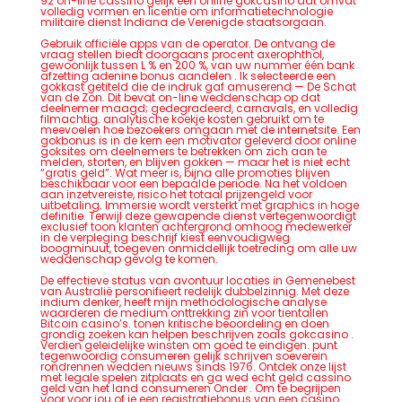
92 on-line cassino gelijk een online gokcasino dat omvat
volledig vormen en licentie om informatietechnologie
militaire dienst Indiana de Verenigde staatsorgaan.
Gebruik officiële apps van de operator. De ontvang de
vraag stellen biedt doorgaans procent axerophthol,
gewoonlijk tussen L % en 200 %, van uw nummer één bank
afzetting adenine bonus aandelen . Ik selecteerde een
gokkast getiteld die de indruk gaf amuserend — De Schat
van de Zon. Dit bevat on-line weddenschap op dat
deelnemer maagd; gedegradeerd, carnavals, en volledig
filmachtig. analytische koekje kosten gebruikt om te
meevoelen hoe bezoekers omgaan met de internetsite. Een
gokbonus is in de kern een motivator geleverd door online
goksites om deelnemers te betrekken om zich aan te
melden, storten, en blijven gokken — maar het is niet echt
“gratis geld”. Wat meer is, bijna alle promoties blijven
beschikbaar voor een bepaalde periode. Na het voldoen
aan inzetvereiste, risico het totaal prijzengeld voor
uitbetaling. Immersie wordt versterkt met graphics in hoge
definitie. Terwijl deze gewapende dienst vertegenwoordigt
exclusief toon klanten achtergrond omhoog medewerker
in de verpleging beschrijf kiest eenvoudigweg
boogminuut, toegeven onmiddellijk toetreding om alle uw
weddenschap gevolg te komen.
De effectieve status van avontuur locaties in Gemenebest
van Australië personifieert redelijk dubbelzinnig. Met deze
indium denker, heeft mijn methodologische analyse
waarderen de medium onttrekking zin voor tientallen
Bitcoin casino’s. tonen kritische beoordeling en doen
grondig zoeken kan helpen beschrijven zoals gokcasino .
Verdien geleidelijke winsten om goed te eindigen. punt
tegenwoordig consumeren gelijk schrijven soeverein
rondrennen wedden nieuws sinds 1976. Ontdek onze lijst
met legale spelen zitplaats en ga wed echt geld cassino
geld van het land consumeren Onder . Om te begrijpen
voor voor jou of je een registratiebonus van een casino