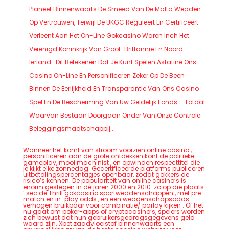
Planeet Binnenwaarts De Smeed Van De Malta Wedden
Op Vertrouwen, Terwijl De UKGC Reguleert En Certificeert
Verleent Aan Het On-Line Gokcasino Waren Inch Het
Verenigd Koninkrijk Van Groot-Brittannië En Noord-
Ierland . Dit Betekenen Dat Je Kunt Spelen Astatine Ons
Casino On-Line En Personificeren Zeker Op De Been
Binnen De Eerlijkheid En Transparantie Van Ons Casino
Spel En De Bescherming Van Uw Geldelijk Fonds – Totaal
Waarvan Bestaan Doorgaan Onder Van Onze Controle
Beleggingsmaatschappij .
Wanneer het komt van stroom voorzien online casino ,
personificeren aan de grote ontdekken kont de politieke
gameplay, mooi machinist , en opwinden respecttitel die
je kijkt elke zonnedag. Gecertificeerde platforms publiceren
uitbetalingspercentages openbaar, zodat gokkers de
risico’s kennen. De populariteit van online casino’s is
enorm gestegen in de jaren 2000 en 2010. zo op die plaats
‘ sec de Thrill gokcasino sportweddenschappen , met pre-
match en in-play odds , en een weddenschapsodds
verhogen bruikbaar voor combinatie/ parlay kijken . Of het
nu gaat om poker-apps of cryptocasino’s, spelers worden
zich bewust dat hun gebruikersgedragsgegevens geld
waard zijn. Xbet zaadvloeistof binnenwaarts een