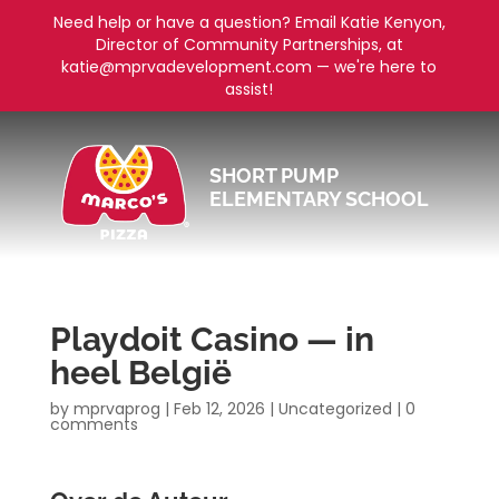
Need help or have a question? Email Katie Kenyon,
Director of Community Partnerships, at
katie@mprvadevelopment.com — we're here to
assist!
SHORT PUMP
ELEMENTARY SCHOOL
Playdoit Casino — in
heel België
by
mprvaprog
|
Feb 12, 2026
|
Uncategorized
|
0
comments