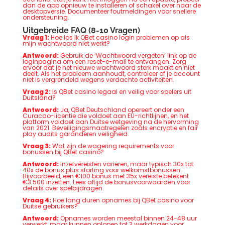
dan de app opnieuw te installeren of schakel over naar de
desktopversie. Documenteer foutmeldingen voor snellere
ondersteuning.
Uitgebreide FAQ (8-10 Vragen)
Vraag 1:
Hoe los ik QBet casino login problemen op als
mijn wachtwoord niet werkt?
Antwoord:
Gebruik de ‘Wachtwoord vergeten’ link op de
loginpagina om een reset-e-mail te ontvangen. Zorg
ervoor dat je het nieuwe wachtwoord sterk maakt en niet
deelt. Als het probleem aanhoudt, controleer of je account
niet is vergrendeld wegens verdachte activiteiten.
Vraag 2:
Is QBet casino legaal en veilig voor spelers uit
Duitsland?
Antwoord:
Ja, QBet Deutschland opereert onder een
Curacao-licentie die voldoet aan EU-richtlijnen, en het
platform voldoet aan Duitse wetgeving na de hervorming
van 2021. Beveiligingsmaatregelen zoals encryptie en fair
play audits garanderen veiligheid.
Vraag 3:
Wat zijn de wagering requirements voor
bonussen bij QBet casino?
Antwoord:
Inzetvereisten variëren, maar typisch 30x tot
40x de bonus plus storting voor welkomstbonussen.
Bijvoorbeeld, een €100 bonus met 35x vereiste betekent
€3.500 inzetten. Lees altijd de bonusvoorwaarden voor
details over spelbijdragen.
Vraag 4:
Hoe lang duren opnames bij QBet casino voor
Duitse gebruikers?
Antwoord:
Opnames worden meestal binnen 24-48 uur
verwerkt, maar kunnen oplopen tot 3 werkdagen voor