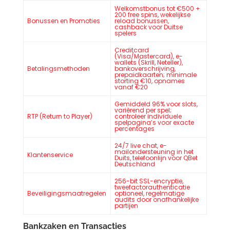
Welkomstbonus tot €500 +
200 free spins, wekelijkse
Bonussen en Promoties
reload bonussen,
cashback voor Duitse
spelers
Creditcard
(Visa/Mastercard), e-
wallets (Skrill, Neteller),
Betalingsmethoden
bankoverschrijving,
prepaidkaarten; minimale
storting €10, opnames
vanaf €20
Gemiddeld 96% voor slots,
variërend per spel;
RTP (Return to Player)
controleer individuele
spelpagina’s voor exacte
percentages
24/7 live chat, e-
mailondersteuning in het
Klantenservice
Duits, telefoonlijn voor QBet
Deutschland
256-bit SSL-encryptie,
tweefactorauthenticatie
Beveiligingsmaatregelen
optioneel, regelmatige
audits door onafhankelijke
partijen
Bankzaken en Transacties