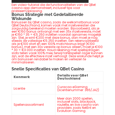
Een video-tutorial die de functionaliteiten van de QBet
casino app demonstreert, inclusief tips voor
probleemoplossing.
Bonus Strategie met Gedetailleerde
Wiskunde
Bonussen bij QBet casino, zoals de welkomstbonus voor
QBet Deutschland, komen vaak met inzetvereisten die
zorgvuldig berekend moeten worden. Bijvoorbeeld, als je
een €150 bonus ontvangt met een 35x inzetvereiste, moet
je €150 * 35 = €5.250 inzetten voordat opnames mogelijk
zijn. Stel, je wint €200 met deze bonus, dan moet je nog
steeds de volledige €5.250 inzetten. Een rekenvoorbeeld:
als je €100 stort en een 100% matchbonus krijgt (€100
bonus), met een 30x vereiste op bonus alleen, moet je €100
* 30 = €3.000 inzetten. Houd rekening met spelbijdragen:
slots tellen vaak 100% mee, terwijl tafelspellen lager kunnen
zijn, wat de effectieve inzet verhoogt. Deze wiskunde helpt je
om bonussen rendabel te maken en verliezen te
minimaliseren.
Snelle Specificaties van QBet Casino
Details voor QBet
Kenmerk
Deutschland
Curacao eGaming
Licentie
(licentienummer: 365/JAZ)
Meer dan 2000 spellen,
inclusief slots, blackjack,
Spellenassortiment
roulette, en live casino van
providers zoals NetEnt en
Evolution Gaming