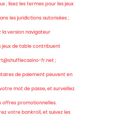
; lisez les termes pour les jeux
s les juridictions autorisées ;
z la version navigateur
s jeux de table contribuent
ort@shufflecasino-fr.net ;
tataires de paiement peuvent en
tre mot de passe, et surveillez
les offres promotionnelles.
rez votre bankroll, et suivez les