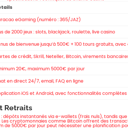
tails
racao eGaming (numéro : 365/JAZ)
us de 2000 jeux : slots, blackjack, roulette, live casino
nus de bienvenue jusqu’à 500€ + 100 tours gratuits, avec
rtes de crédit, Skrill, Neteller, Bitcoin, virements bancaire
nimum 20€, maximum 5000€ par jour
at en direct 24/7, email, FAQ en ligne
plication iOS et Android, avec fonctionnalités complètes
 Retraits
 dépôts instantanés via e-wallets (frais nuls), tandis que 
 Les cryptomonnaies comme Bitcoin offrent des transactio
m de 5000€ par jour peut nécessiter une planification pour 