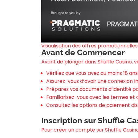
Visualisation des offres promotionnelles
Avant de Commencer
Avant de plonger dans Shuffle Casino, vé
Vérifiez que vous avez au moins 18 ans 
Assurez-vous d’avoir une connexion Int
Préparez vos documents d’identité po
Familiarisez-vous avec les termes et c
Consultez les options de paiement dis
Inscription sur Shuffle C
Pour créer un compte sur Shuffle Casino,