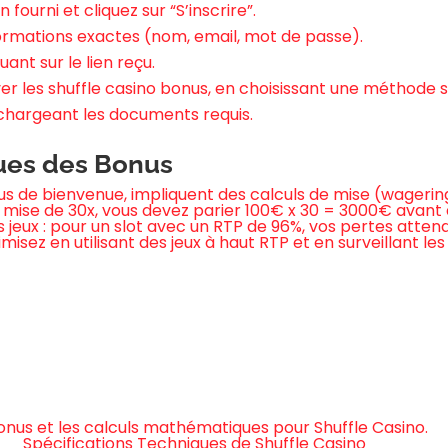
n fourni et cliquez sur “S’inscrire”.
formations exactes (nom, email, mot de passe).
ant sur le lien reçu.
er les shuffle casino bonus, en choisissant une méthode s
échargeant les documents requis.
ues des Bonus
s de bienvenue, impliquent des calculs de mise (wagering
ise de 30x, vous devez parier 100€ x 30 = 3000€ avant de
s jeux : pour un slot avec un RTP de 96%, vos pertes atte
misez en utilisant des jeux à haut RTP et en surveillant les
bonus et les calculs mathématiques pour Shuffle Casino.
Spécifications Techniques de Shuffle Casino