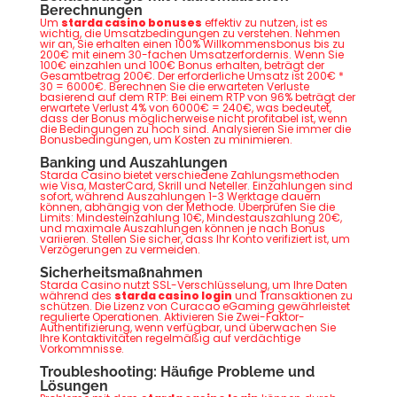
Berechnungen
Um
starda casino bonuses
effektiv zu nutzen, ist es
wichtig, die Umsatzbedingungen zu verstehen. Nehmen
wir an, Sie erhalten einen 100% Willkommensbonus bis zu
200€ mit einem 30-fachen Umsatzerfordernis. Wenn Sie
100€ einzahlen und 100€ Bonus erhalten, beträgt der
Gesamtbetrag 200€. Der erforderliche Umsatz ist 200€ *
30 = 6000€. Berechnen Sie die erwarteten Verluste
basierend auf dem RTP: Bei einem RTP von 96% beträgt der
erwartete Verlust 4% von 6000€ = 240€, was bedeutet,
dass der Bonus möglicherweise nicht profitabel ist, wenn
die Bedingungen zu hoch sind. Analysieren Sie immer die
Bonusbedingungen, um Kosten zu minimieren.
Banking und Auszahlungen
Starda Casino bietet verschiedene Zahlungsmethoden
wie Visa, MasterCard, Skrill und Neteller. Einzahlungen sind
sofort, während Auszahlungen 1-3 Werktage dauern
können, abhängig von der Methode. Überprüfen Sie die
Limits: Mindesteinzahlung 10€, Mindestauszahlung 20€,
und maximale Auszahlungen können je nach Bonus
variieren. Stellen Sie sicher, dass Ihr Konto verifiziert ist, um
Verzögerungen zu vermeiden.
Sicherheitsmaßnahmen
Starda Casino nutzt SSL-Verschlüsselung, um Ihre Daten
während des
starda casino login
und Transaktionen zu
schützen. Die Lizenz von Curacao eGaming gewährleistet
regulierte Operationen. Aktivieren Sie Zwei-Faktor-
Authentifizierung, wenn verfügbar, und überwachen Sie
Ihre Kontaktivitäten regelmäßig auf verdächtige
Vorkommnisse.
Troubleshooting: Häufige Probleme und
Lösungen