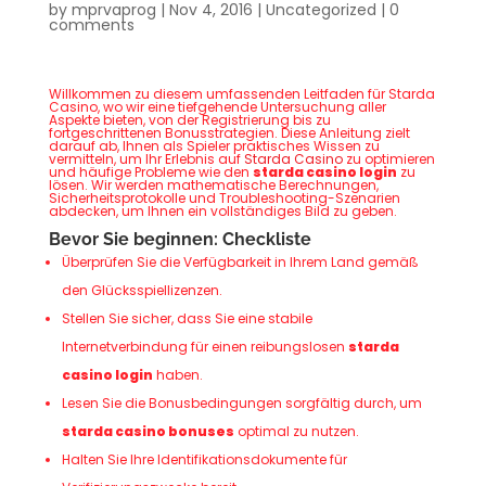
by
mprvaprog
|
Nov 4, 2016
|
Uncategorized
|
0
comments
Willkommen zu diesem umfassenden Leitfaden für Starda
Casino, wo wir eine tiefgehende Untersuchung aller
Aspekte bieten, von der Registrierung bis zu
fortgeschrittenen Bonusstrategien. Diese Anleitung zielt
darauf ab, Ihnen als Spieler praktisches Wissen zu
vermitteln, um Ihr Erlebnis auf
Starda Casino
zu optimieren
und häufige Probleme wie den
starda casino login
zu
lösen. Wir werden mathematische Berechnungen,
Sicherheitsprotokolle und Troubleshooting-Szenarien
abdecken, um Ihnen ein vollständiges Bild zu geben.
Bevor Sie beginnen: Checkliste
Überprüfen Sie die Verfügbarkeit in Ihrem Land gemäß
den Glücksspiellizenzen.
Stellen Sie sicher, dass Sie eine stabile
Internetverbindung für einen reibungslosen
starda
casino login
haben.
Lesen Sie die Bonusbedingungen sorgfältig durch, um
starda casino bonuses
optimal zu nutzen.
Halten Sie Ihre Identifikationsdokumente für