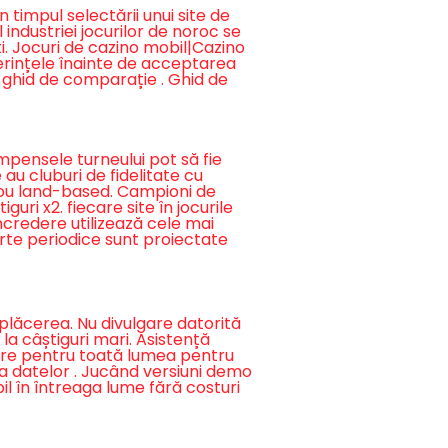
 timpul selectării unui site de
l industriei jocurilor de noroc se
ți. Jocuri de cazino mobil|Cazino
erințele înainte de acceptarea
: ghid de comparație . Ghid de
ompensele turneului pot să fie
 au cluburi de fidelitate cu
inou land-based. Campioni de
uri x2. fiecare site în jocurile
ncredere utilizează cele mai
erte periodice sunt proiectate
i plăcerea. Nu divulgare datorită
la câștiguri mari. Asistență
iare pentru toată lumea pentru
cția datelor . Jucând versiuni demo
bil în întreaga lume fără costuri