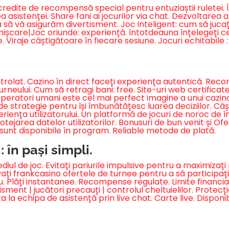
credite de recompensă special pentru entuziaștii ruletei. În
a asistenței. Share fani ai jocurilor via chat. Dezvoltarea a
ă să vă asigurăm divertisment. Joc inteligent: cum să juca
ișcare|Joc oriunde: experiență. întotdeauna înțelegeți c
 Viraje câștigătoare în fiecare sesiune. Jocuri echitabile 
ntrolat. Cazino în direct faceți experiența autentică. Rec
rneului. Cum să retragi bani: free. Site-uri web certificate
u operatori umani este cel mai perfect imagine a unui caz
 strategie pentru își îmbunătățesc luarea deciziilor. Câștig
iența utilizatorului. Un platformă de jocuri de noroc de î
tejarea datelor utilizatorilor. Bonusuri de bun venit și Of
er sunt disponibile în program. Reliable metode de plată.
 în pași simpli.
diul de joc. Evitați pariurile impulsive pentru a maximizaț
vați
frankcasino
ofertele de turnee pentru a să participați 
ou. Plăți instantanee. Recompense regulate. Limite financ
tisment | jucători precauți | controlul cheltuielilor. Prote
cta la echipa de asistență prin live chat. Carte live. Disponi