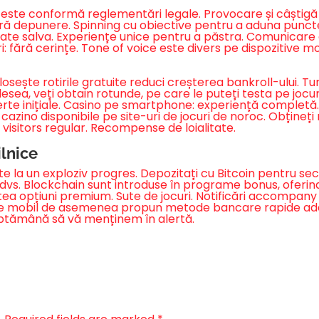
te este conformă reglementări legale. Provocare și câștigă 
ră depunere. Spinning cu obiective pentru a aduna puncte. U
ate salva. Experiențe unice pentru a păstra. Comunicare di
: fără cerințe. Tone of voice este divers pe dispozitive m
losește rotirile gratuite reduci creșterea bankroll-ului. T
adesea, veți obtain rotunde, pe care le puteți testa pe jo
oferte inițiale. Casino pe smartphone: experiență completă.
e cazino disponibile pe site-uri de jocuri de noroc. Obțineț
visitors regular. Recompense de loialitate.
ilnice
e la un exploziv progres. Depozitați cu Bitcoin pentru sec
dvs. Blockchain sunt introduse în programe bonus, oferind
 opțiuni premium. Sute de jocuri. Notificări accompany în
 pe mobil de asemenea propun metode bancare rapide ada
săptămână să vă menținem în alertă.