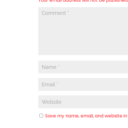
Your email address will not be published
Save my name, email, and website in