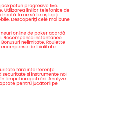
jackpoturi progresive live.
tilizarea liniilor telefonice de
rectă: la ce să te aștepți .
obile. Descoperiți cele mai bune
urneuri online de poker acordă
curi. Recompensă instantanee.
 Bonusuri nelimitate. Roulette
i recompense de loialitate.
uritate fără interferențe.
 securitate și instrumente noi
 timpul înregistrării. Analyze
ptate pentru jucătorii pe