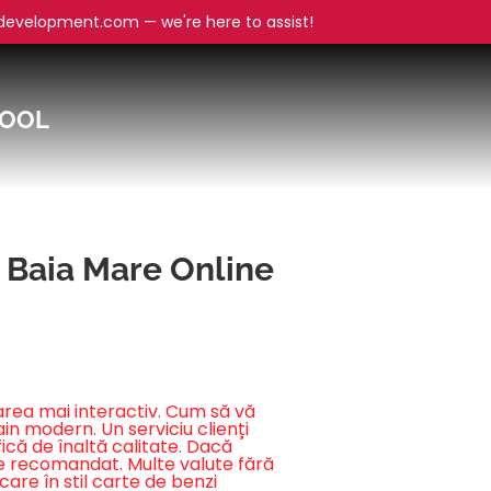
development.com — we're here to assist!
HOOL
 Baia Mare Online
carea mai interactiv. Cum să vă
ain modern. Un serviciu clienți
ică de înaltă calitate. Dacă
te recomandat. Multe valute fără
are în stil carte de benzi