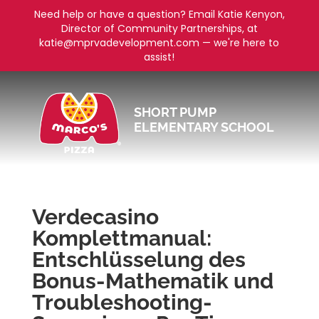
Need help or have a question? Email Katie Kenyon,
Director of Community Partnerships, at
katie@mprvadevelopment.com — we're here to
assist!
SHORT PUMP
ELEMENTARY SCHOOL
Verdecasino
Komplettmanual:
Entschlüsselung des
Bonus-Mathematik und
Troubleshooting-