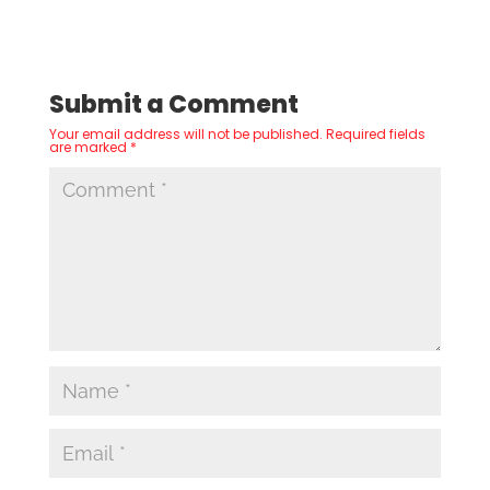
Submit a Comment
Your email address will not be published.
Required fields
are marked
*