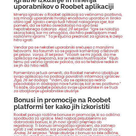
uporabnikov o Roobet aplikaciji
Mnenja igralcev o Roobet aplikaciji so večinoma pozitivna,
saj mnogi uporabniki hvalijo enostavno uporabo in široko
izbiro iger. Igralci cenijo tudi hitrost nalaganja iger, kar
pomeni, da se lahko osredotočijo na igro brez
nepotrebnega čakanja.
Aljaž, 29 let
pravi: “Igre se naložijo
skoraj takoj, kar mi omogoča, da hitro preklapljam med
različnimi igrami.” To je ključna prednost za igralce, ki želijo
hitro igrati.
Vendar pa se nekateri uporabniki srečujejo z manjšimi
težavami. Na forumih so se pojavili komentarji o težavah
pri prijavi.
Vanja, 31 let
pravi: “Včasih se mi zgodi, da me
aplikacija ne prepozna, kar je nekoliko frustrirajoče.” Kljub
temu pa večina igralcev poroča, da so te težave redke in
se jih da hitro rešiti.
Pomembno je tudi omeniti, da Roobet nenehno izboljšuje
svojo aplikacijo na podlagi povratnih informacij igralcev.
Žiga, 26 let
dodaja: “Vidim, da se aplikacija redno
posodablja in dodajajo nove funkcije, kar je res pozitivno.”
To kaže, da podjetje posluša svoje uporabnike in se trudi
za izboljšanje uporabniške izkušnje.
Bonusi in promocije na Roobet
platformi ter kako jih izkoristiti
Roobet ponuja različne bonuse in promocije, ki so odlična
spodbuda za igralce. Med najbolj priljubljenimi so
dobrodošli bonusi, ki jih novi igralci prejmejo ob
registraciji. Ti bonusi omogočajo igralcem, da začnejo
igrati z več sredstvi, kar povečuje možnosti za zmago.
Andrej, 34 let
pravi: “Moje izkušnje z bonusi so bile odlične,