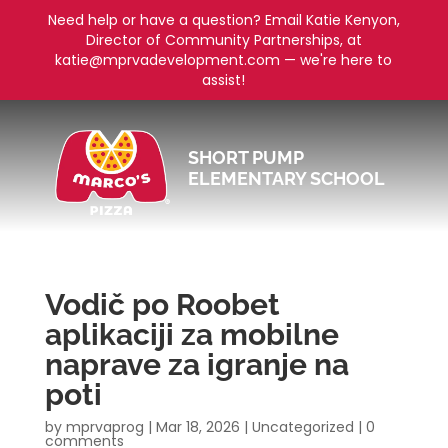
Need help or have a question? Email Katie Kenyon,
Director of Community Partnerships, at
katie@mprvadevelopment.com — we're here to
assist!
SHORT PUMP
ELEMENTARY SCHOOL
Vodič po Roobet
aplikaciji za mobilne
naprave za igranje na
poti
by
mprvaprog
|
Mar 18, 2026
|
Uncategorized
|
0
comments