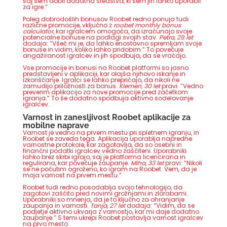
saj sem dobil dodatna sredstva, ki sem jih lahko uporabil
za igre.”
Poleg dobrodošlih bonusov Roobet redno ponuja tudi
različne promocije, vključno z
roobet monthly bonus
calculator
, kar igralcem omogoča, da izračunajo svoje
potencialne bonuse na podlagi svojih stav.
Petra, 29 let
dodaja: “Všeč mi je, da lahko enostavno spremljam svoje
bonuse in vidim, koliko lahko pridobim.” To povečuje
angažiranost igralcev in jih spodbuja, da se vračajo.
Vse promocije in bonusi na Roobet platformi so jasno
predstavljeni v aplikaciji, kar olajša njihovo iskanje in
izkoriščanje. Igralci se lahko prepričajo, da nikoli ne
zamudijo priložnosti za bonus.
Klemen, 30 let
pravi: “Vedno
preverim aplikacijo za nove promocije pred začetkom
igranja.” To še dodatno spodbuja aktivno sodelovanje
igralcev.
Varnost in zanesljivost Roobet aplikacije za
mobilne naprave
Varnost je vedno na prvem mestu pri spletnem igranju, in
Roobet se zaveda tega. Aplikacija uporablja napredne
varnostne protokole, kar zagotavlja, da so osebni in
finančni podatki igralcev vedno zaščiteni. Uporabniki
lahko brez skrbi igrajo, saj je platforma licencirana in
regulirana, kar povečuje zaupanje.
Miha, 33 let
pravi: “Nikoli
se ne počutim ogroženo, ko igram na Roobet. Vem, da je
moja varnost na prvem mestu.”
Roobet tudi redno posodablja svojo tehnologijo, da
zagotovi zaščito pred novimi grožnjami in zlorabami.
Uporabniki so mnenja, da je to ključno za ohranjanje
zaupanja in varnosti.
Tanja, 27 let
dodaja: “Vidim, da se
podjetje aktivno ukvarja z varnostjo, kar mi daje dodatno
zaupanje.” S temi ukrepi Roobet postavlja varnost igralcev
na prvo mesto.