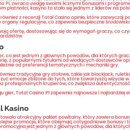
sino Pl, zwraca uwagę swoimi licznymi bonusami i program
om płatności, kasyno to stało się jednym z liderów na pols
wnież z recenzji Total Casino opinie, które zazwyczaj pod
 organy regulacyjne, co zapewnia bezpieczne środowisko
woją ofertę, dostosowując się do wymagań graczy, co czy
zardzistów.
no
ier, co jest jednym z głównych powodów, dla których grac
gorię, z popularnymi tytułami od wiodących dostawców o
zależnie od preferencji tematycznych i mechaniki gry.
ównież tradycyjne gry stołowe, takie jak blackjack, ruletk
czuć emocje zbliżone do tych, które towarzyszą wizycie w
z profesjonalnych krupierów, co zwiększa autentyczność 
u gier, Total Casino Pl zapewnia najnowsze i najbardziej 
l Kasino
towało atrakcyjny pakiet powitalny, który zawiera bonu
olejne promocje, które obejmują cotygodniowe bonusy i tu
a promocyjna jest jednym z głównych powodów, dla któryc