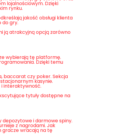
em lojalnościowym. Dzięki
kim rynku.
kreślają jakość obsługi klienta
 do gry.
ni ją atrakcyjną opcją zarówno
ze wybierają tę platformę.
programowania. Dzięki temu
a, baccarat czy poker. Sekcja
 stacjonarnym kasynie.
i interaktywność.
ekscytujące tytuły dostępne na
sy depozytowe i darmowe spiny.
rnieje z nagrodami. Jak
h gracze wracają na tę