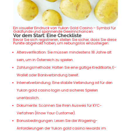
Ein visueller Eindruck von Yukon Gold Casino – Symbol für
Goldfunde und spannende Gewinnchancen.
Vor dem Start: Eine Checkliste
Bevor Sie sich registrieren, stellen Sie sicher, dass Sie diese
Punkte abgehakt haben, um reibungslos einzusteigen:
Altersverifikation: Sie müssen mindestens 18 Jahre alt
sein, um in Österreich zu spielen.
Zahlungsmethode: Halten Sie eine gültige Kreditkarte, E-
Wallet oder Bankverbindung bereit.
Internetverbindung: Eine stabile Verbindung ist für den
Yukon gold casino login und sicheres Spielen
unerlässlich.
Dokumente: Scannen Sie Ihren Ausweis für KYC-
Verfahren (Know Your Customer).
Bonusbedingungen: Lesen Sie die Wagering-
Anforderungen der Yukon gold casino rewards im