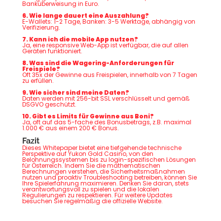
Banküberweisung in Euro.
6. Wie lange dauert eine Auszahlung?
E-Wallets: 1-2 Tage, Banken: 3-5 Werktage, abhängig von
Verifizierung.
7. Kann ich die mobile App nutzen?
Ja, eine responsive Web-App ist verfügbar, die auf allen
Geräten funktioniert.
8. Was sind die Wagering-Anforderungen für
Freispiele?
Oft 35x der Gewinne aus Freispielen, innerhalb von 7 Tagen
zu erfüllen.
9. Wie sicher sind meine Daten?
Daten werden mit 256-bit SSL verschlüsselt und gemäß
DSGVO geschützt.
10. Gibt es Limits für Gewinne aus Boni?
Ja, oft auf das 5-fache des Bonusbetrags, z.B. maximal
1.000 € aus einem 200 € Bonus.
Fazit
Dieses Whitepaper bietet eine tiefgehende technische
Perspektive auf Yukon Gold Casino, von den
Belohnungssystemen bis zu login-spezifischen Lösungen
für Österreich. Indem Sie die mathematischen
Berechnungen verstehen, die Sicherheitsmaßnahmen
nutzen und proaktiv Troubleshooting betreiben, können Sie
Ihre Spielerfahrung maximieren. Denken Sie daran, stets
verantwortungsvoll zu spielen und die lokalen
Regulierungen zu respektieren. Für weitere Updates
besuchen Sie regelmäßig die offizielle Website.